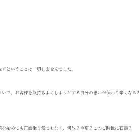
などということは一切しませんでした。
せいで、お客様を氣持ちよくしようとする自分の思いが伝わり辛くなる
組を始めても正直乗り気でもなく、何故？今更？このご時世に石鹸？