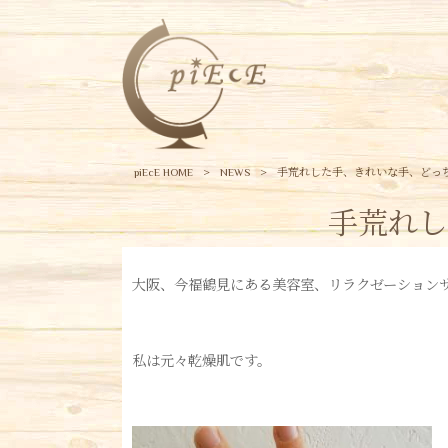
piEcE HOME
>
NEWS
>
手荒れした手、きれいな手、どっ
手荒れし
大阪、今福鶴見にある美容室、リラクゼーションサ
私は元々乾燥肌です。