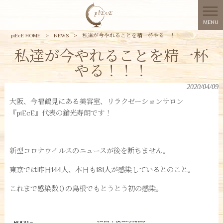
MENU
piEcE HOME
>
NEWS
>
私達が今やれることを精一杯やる！！！
私達が今やれることを精一杯
やる！！！
2020/04/09
大阪、今福鶴見にある美容室、リラクゼーションサロン
『piEcE』代表の鎗光寿朗です！
新型コロナウイルスのニュースが後を断ちません。
東京では昨日144人、本日も181人が感染しているとのこと。
これまで感染数０の島根でもとうとう初の感染。