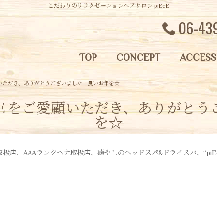
こだわりのリラクゼーションヘアサロン piEcE
06-43
TOP
CONCEPT
ACCESS
いただき、ありがとうございました！良いお年を☆
Ｅをご愛顧いただき、ありがとう
を☆
店、AAAランクヘナ取扱店、癒やしのヘッドスパ&ドライスパ、“piE