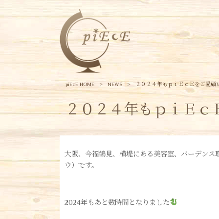
piEcE HOME
>
NEWS
>
２０２４年もｐｉＥｃＥをご愛顧
２０２４年もｐｉＥｃ
大阪、今福鶴見、横堤にある美容室、バーデンス取扱
ウ）です。
2024年もあと数時間となりました