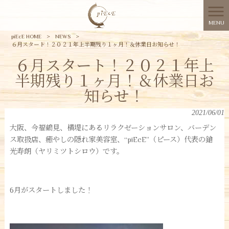
MENU
piEcE HOME
>
NEWS
>
６月スタート！２０２１年上半期残り１ヶ月！＆休業日お知らせ！
６月スタート！２０２１年上
半期残り１ヶ月！＆休業日お
知らせ！
2021/06/01
大阪、今福鶴見、横堤にあるリラクゼーションサロン、バーデン
ス取扱店、癒やしの隠れ家美容室、“piEcE”（ピース）代表の鎗
光寿朗（ヤリミツトシロウ）です。
6月がスタートしました！