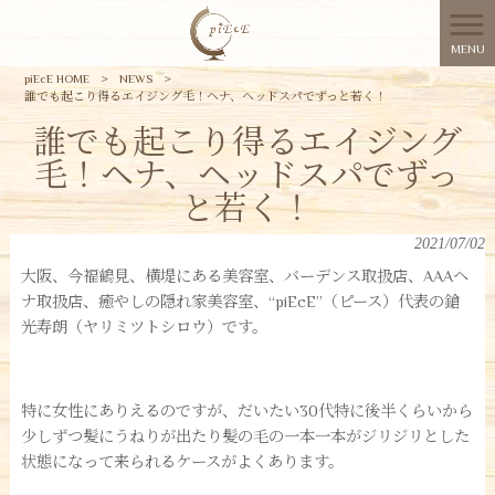
MENU
piEcE HOME
>
NEWS
>
誰でも起こり得るエイジング毛！ヘナ、ヘッドスパでずっと若く！
誰でも起こり得るエイジング
毛！ヘナ、ヘッドスパでずっ
と若く！
2021/07/02
大阪、今福鶴見、横堤にある美容室、バーデンス取扱店、AAAヘ
ナ取扱店、癒やしの隠れ家美容室、“piEcE”（ピース）代表の鎗
光寿朗（ヤリミツトシロウ）です。
特に女性にありえるのですが、だいたい30代特に後半くらいから
少しずつ髪にうねりが出たり髪の毛の一本一本がジリジリとした
状態になって来られるケースがよくあります。