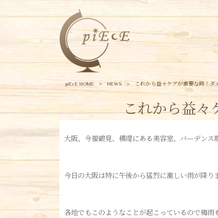
piEcE HOME
>
NEWS
>
これから益々ケアが重要な時！ダ
これから益々
大阪、今福鶴見、横堤にある美容室、バーデンス取扱
今日の大阪は特に午後から猛烈に激しい雨が降り
各地でもこのようなことが起こっているので梅雨