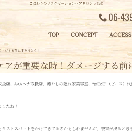
こだわりのリラクゼーションヘアサロン piEcE
06-43
TOP
CONCEPT
ACCESS
メージする前に手を打とう！
ケアが重要な時！ダメージする前
店、AAAヘナ取扱店、癒やしの隠れ家美容室、“piEcE”（ピース）
ましたね！
もラストスパートをかけてきてるのかもしれませんが、被害が出るとき