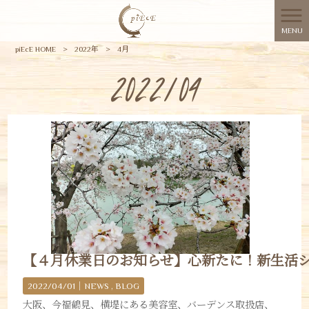
MENU
piEcE HOME
>
2022年
>
4月
2022/04
【４月休業日のお知らせ】心新たに！新生活
2022/04/01｜
NEWS
BLOG
大阪、今福鶴見、横堤にある美容室、バーデンス取扱店、