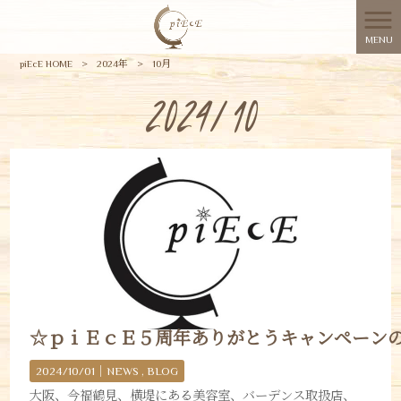
MENU
piEcE HOME
>
2024年
>
10月
2024/10
☆ｐｉＥｃＥ５周年ありがとうキャンペーン
2024/10/01｜
NEWS
BLOG
大阪、今福鶴見、横堤にある美容室、バーデンス取扱店、