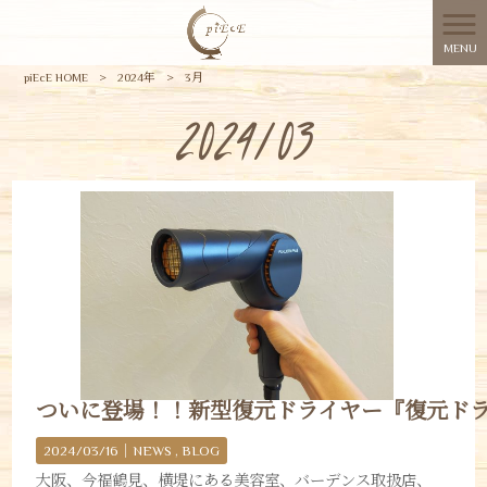
MENU
piEcE HOME
>
2024年
>
3月
2024/03
ついに登場！！新型復元ドライヤー『復元ド
2024/03/16｜
NEWS
BLOG
大阪、今福鶴見、横堤にある美容室、バーデンス取扱店、